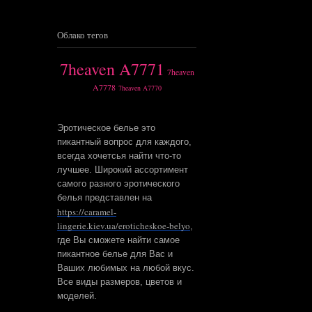
Облако тегов
7heaven A7771
7heaven
A7778
7heaven A7770
Эротическое белье это
пикантный вопрос для каждого,
всегда хочетсья найти что-то
лучшее. Широкий ассортимент
самого разного эротического
белья представлен на
https://caramel-
lingerie.kiev.ua/eroticheskoe-belyo
,
где Вы сможете найти самое
пикантное белье для Вас и
Ваших любимых на любой вкус.
Все виды размеров, цветов и
моделей.