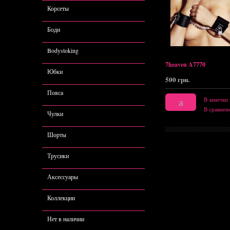
Корсеты
Боди
Bodystoking
7heaven A7770
Юбки
500 грн.
Пояса
В заметки
В сравнен
Чулки
Шорты
Трусики
Аксессуары
Коллекции
Нет в наличии