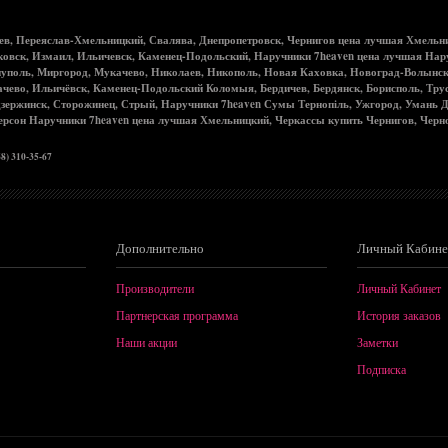
аев, Переяслав-Хмельницкий, Свалява, Днепропетровск, Чернигов цена лучшая Хмельн
нковск, Измаил, Ильичевск, Каменец-Подольский, Наручники 7heaven цена лучшая На
иуполь, Миргород, Мукачево, Николаев, Никополь, Новая Каховка, Новоград-Волынск
чево, Ильичёвск, Каменец-Подольский Коломыя, Бердичев, Бердянск, Борисполь, Трус
зержинск, Сторожинец, Стрый, Наручники 7heaven Сумы Тернопіль, Ужгород, Умань Д
Херсон Наручники 7heaven цена лучшая Хмельницкий, Черкассы купить Чернигов, Чер
68) 310-35-67
Дополнительно
Личный Кабине
Производители
Личный Кабинет
Партнерская программа
История заказов
Наши акции
Заметки
Подписка