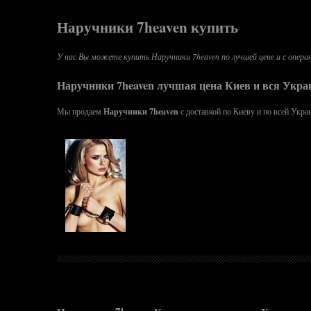
Наручники 7heaven купить
У нас Вы можете купить Наручники 7heaven по лучшей цене и с операти
Наручники 7heaven лучшая цена Киев и вся Укра
Мы продаем
Наручники 7heaven
с доставкой по Киеву и по всей Укра