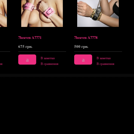
7heaven A7771
7heaven A7778
675 грн.
500 грн.
В заметки
В заметки
ия
В сравнения
В сравнения