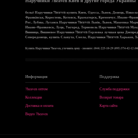
Наручники 7heaven Киев и другие города Украины
бельё Наручники 7heaven купить Киев, Одесса, Львов, Донецк, Никол
Франківськ, Коростень, Котовск, Краматорск, Кременчуг, Ивано-Фра
Рог, Лубны, Луганск Наручники 7heaven Львів, Львов, Макеевка Мар
Ивано-Франковск, Луцк, Ужгород, Тернополь Наручники 7heaven Мука
Винница, Вишневое Наручники 7heaven Горловка лучшая цена Днепрод
Северодонецк, купить Славута, Смела, Наручники 7heaven Харьков, 
Купить Наручники 7heaven, уточнить цену - звоните: (044) 225-10-29 (095) 574-42-12 (0
Информация
Поддержка
7heaven оптом
Служба поддержки
Коллекции
Возврат товара
Доставка и оплата
Карта сайта
Видео 7heaven