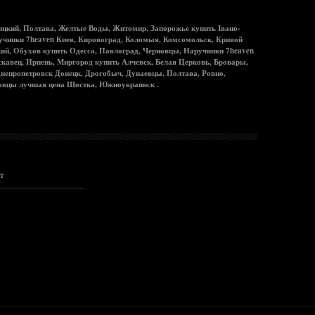
ицкий, Полтава, Желтые Воды, Житомир, Запорожье купить Івано-
ручники 7heaven Киев, Кировоград, Коломыя, Комсомольск, Кривой
ий, Обухов купить Одесса, Павлоград, Черновцы, Наручники 7heaven
кавец, Ирпень, Миргород купить Алчевск, Белая Церковь, Бровары,
непропетровск Донецк, Дрогобыч, Дунаевцы, Полтава, Ровно,
новцы лучшая цена Шостка, Южноукраинск .
т