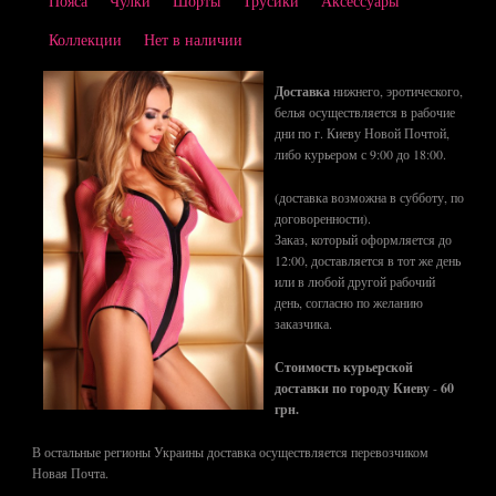
Пояса
Чулки
Шорты
Трусики
Аксессуары
Коллекции
Нет в наличии
Доставка
нижнего, эротического,
белья осуществляется в рабочие
дни по г. Киеву Новой Почтой,
либо курьером с 9:00 до 18:00.
(доставка возможна в субботу, по
договоренности).
Заказ, который оформляется до
12:00, доставляется в тот же день
или в любой другой рабочий
день, согласно по желанию
заказчика.
Стоимость курьерской
доставки по городу Киеву
-
60
грн.
В остальные регионы Украины доставка осуществляется перевозчиком
Новая Почта.